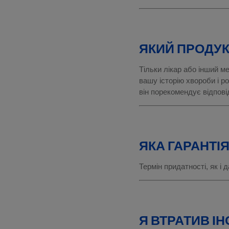
ЯКИЙ ПРОДУК
Тільки лікар або інший м
вашу історію хвороби і р
він порекомендує відпов
ЯКА ГАРАНТІ
Термін придатності, як і 
Я ВТРАТИВ І