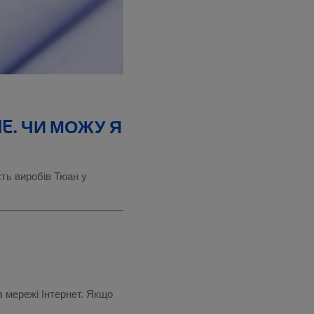
E. ЧИ МОЖУ Я
сть виробів Тюан у
в мережі Інтернет. Якщо