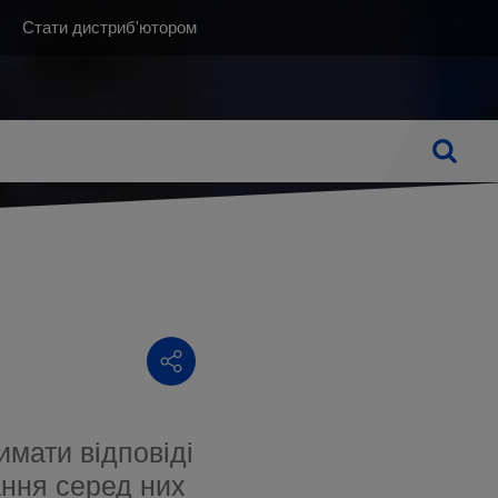
Top
Стати дистриб'ютором
(UK)
Пошук
ІМФЕДЕМА
ЗАСТОСУВАННЯ
ДОГЛЯД НА ДОМУ
федема після мастектомії
Вироби для хребта
Ванна кімната і туалет
у
рпетки
федема нижніх кінцівок
Ортопедичні вироби
Вітальня
і локалізації лімфедеми
Венозні розлади
Засоби допомоги при русі
Лімфатичний набряк
Спальня і ліжко
Вспомогательные продукты
Лечение рубцов
имати відповіді
Вироби для жінок після мастектомії
ання серед них