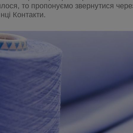
льтери
шлося, то пропонуємо звернутися чер
інці Контакти.