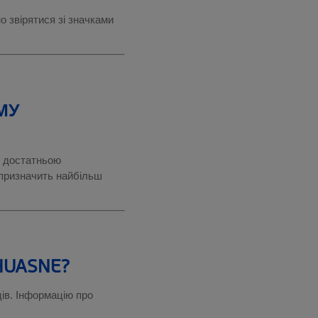
 звірятися зі значками
МУ
є достатньою
 призначить найбільш
HUASNE?
ців. Інформацію про