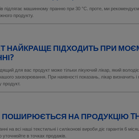
в підлягає машинному пранню при 30 °C. проте, ми рекомендуємо
ожного продукту.
Т НАЙКРАЩЕ ПІДХОДИТЬ ПРИ МОЄ
НІ?
дящий для вас продукт може тільки лікуючий лікар, який володі
вашого захворювання. При наявності показань, лікар визначить і
 продукт.
Я ПОШИРЮЄТЬСЯ НА ПРОДУКЦІЮ T
і на всі наші текстильні і силіконові вироби діє гарантія 6 міся
ію уточнюйте в точках продажів.