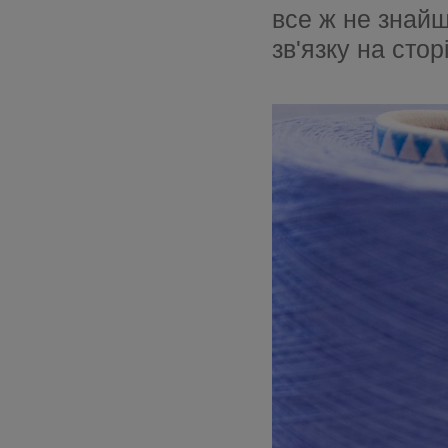
Шия
Бюстга
все ж не знай
зв'язку на стор