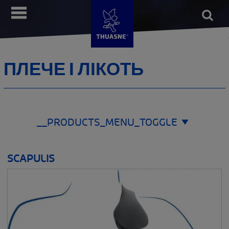
Перейти
Open
__MENU
до
form
Пошу
основного
вмісту
ПЛЕЧЕ І ЛІКОТЬ
__PRODUCTS_MENU_TOGGLE
ЗОНА ЗАСТОСУВАННЯ
SCAPULIS
__SHOW
СТОПА
ГОЛЕНОСТОП