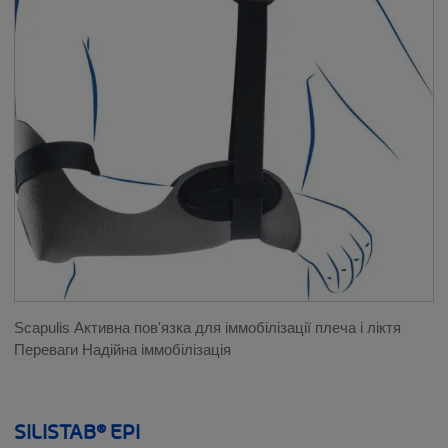
КОЛІНО
НОГА
СПИНА
ЗАП'ЯСТЯ І ВЕЛИКИЙ ПАЛЕЦЬ
ПЛЕЧЕ І ЛІКОТЬ
ШИЯ
Scapulis Активна пов'язка для іммобілізації плеча і ліктя
ЛІНІЙКИ ПРОДУКЦІЇ
Переваги Надійна іммобілізація
__SHOW
THUASNE SPORT
SILISTAB® EPI
__SHOW