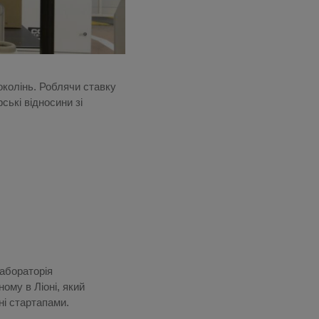
поколінь. Роблячи ставку
ські відносини зі
Лабораторія
ому в Ліоні, який
ні стартапами.