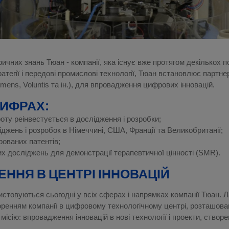
ричних знань Тюан - компанії, яка існує вже протягом декількох 
атегії і передові промислові технології, Тюан встановлює партнер
emens, Voluntis та ін.), для впровадження цифрових інновацій.
ЦИФРАХ:
оту реінвестується в дослідження і розробки;
джень і розробок в Німеччині, США, Франції та Великобританії;
рованих патентів;
их досліджень для демонстрації терапевтичної цінності (SMR).
ЕННЯ В ЦЕНТРІ ІННОВАЦІЙ
истовуються сьогодні у всіх сферах і напрямках компанії Тюан. 
ренням компанії в цифровому технологічному центрі, розташован
місію: впровадження інновацій в нові технології і проекти, створе