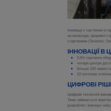
Інновації є частиною істо
на винаходи, проривні стр
стартапами (Texisens, Si
ІННОВАЦІЇ В 
3,5% торгового обор
чотири центри дослі
більше 100 зареєст
10 поточних клінічн
ЦИФРОВІ РІШ
Цифрові технології викор
Тюан займається перетво
розробляє і виконує нову 