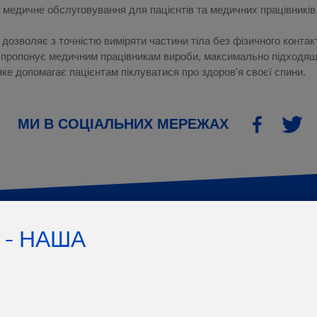
 медичне обслуговування для пацієнтів та медичних працівників
дозволяє з точністю виміряти частини тіла без фізичного контак
 пропонує медичним працівникам вироби, максимально підходящі
 допомагає пацієнтам піклуватися про здоров'я своєї спини.
МИ В СОЦІАЛЬНИХ МЕРЕЖАХ
Facebook
Twitter
 - НАША
ІННОВАЦІЇ ТЮАН