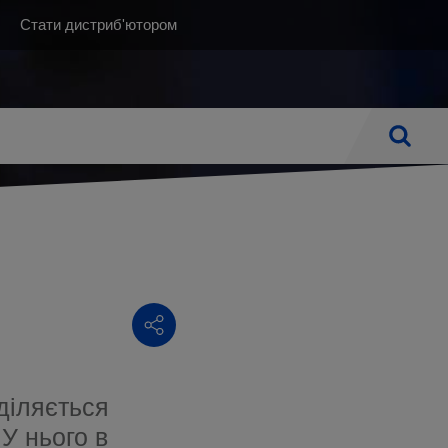
Top
Стати дистриб'ютором
(UK)
Пошук
ІМФЕДЕМА
ЗАСТОСУВАННЯ
ДОГЛЯД НА ДОМУ
федема після мастектомії
Вироби для хребта
Ванна кімната і туалет
у
рпетки
федема нижніх кінцівок
Ортопедичні вироби
Вітальня
і локалізації лімфедеми
Венозні розлади
Засоби допомоги при русі
Лімфатичний набряк
Спальня і ліжко
Вспомогательные продукты
Лечение рубцов
оділяється
Вироби для жінок після мастектомії
У нього в