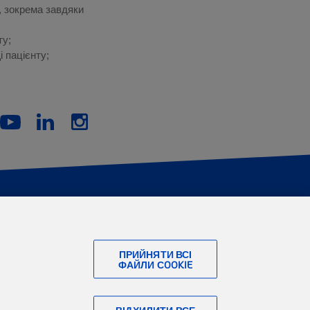
, зокрема завдяки
ту;
 пацієнту;
Youtube
LinkedIn
Instagram
ЧОМУ ВИБРАТИ ТЮАН
ПРИЙНЯТИ ВСІ
ФАЙЛИ СOOKIE
Якість
Ефективність
ВІДХИЛИТИ ВСЕ
Наша відповідальність