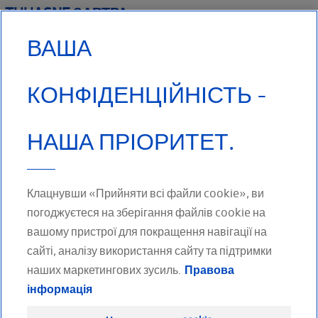
THUASNE ЗАВТРА
ВАША
КОНФІДЕНЦІЙНІСТЬ -
НАША ПРІОРИТЕТ.
Клацнувши «Прийняти всі файли cookie», ви
погоджуєтеся на зберігання файлів cookie на
вашому пристрої для покращення навігації на
сайті, аналізу використання сайту та підтримки
МИ В СОЦІАЛЬНИХ МЕРЕЖАХ
наших маркетингових зусиль.
Правова
інформація
Facebook
Twitter
Youtube
LinkedIn
Instagram