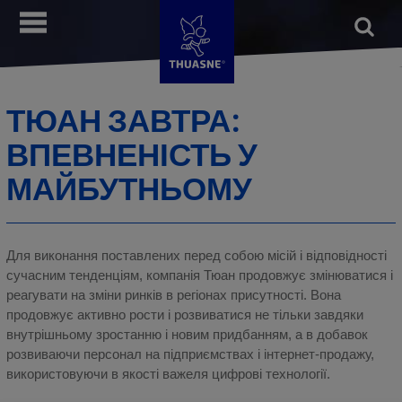
Перейти
Open
__MENU
до
form
Пошу
основного
вмісту
ТЮАН ЗАВТРА:
ВПЕВНЕНІСТЬ У
МАЙБУТНЬОМУ
Для виконання поставлених перед собою місій і відповідності
сучасним тенденціям, компанія Тюан продовжує змінюватися і
реагувати на зміни ринків в регіонах присутності. Вона
продовжує активно рости і розвиватися не тільки завдяки
внутрішньому зростанню і новим придбанням, а в добавок
розвиваючи персонал на підприємствах і інтернет-продажу,
використовуючи в якості важеля цифрові технології.