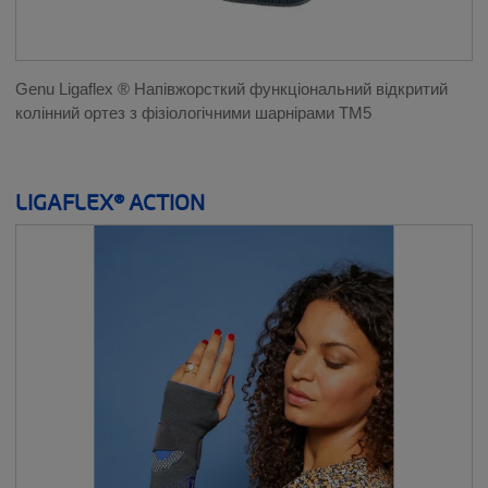
Genu Ligaflex ® Напівжорсткий функціональний відкритий
колінний ортез з фізіологічними шарнірами TM5
LIGAFLEX® ACTION