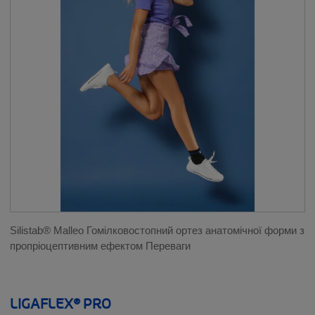
ОРТЕЗИ І ШИНИ
КОМПРЕСІЙНИЙ ТРИКОТАЖ
ЕЛАСТИЧНІ БИНТИ ТА MOBIDERM®
ИНДИВИДУАЛЬНАЯ
КОМПРЕССИОННАЯ ОДЕЖДА
ВСПОМОГАТЕЛЬНЫЕ ПРОДУКТЫ
ГРУДНІ ПРОТЕЗИ
Silistab® Malleo Гомілковостопний ортез анатомічної форми з
пропріоцептивним ефектом Переваги
БЮСТГАЛЬТЕРИ
LIGAFLEX® PRO