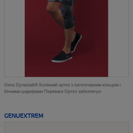
Genu Dynastab® Колінний ортез з пателлярним кільцем і
бічними шарнірами Переваги Ортез забезпечує
GENUEXTREM