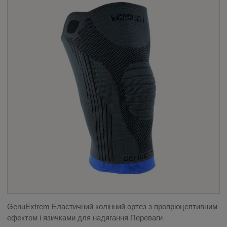
GenuExtrem Еластичний колінний ортез з пропріоцептивним
ефектом і язичками для надягання Переваги