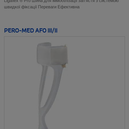
Ligaflex ® Pro Шина для іммобілізації зап'ястя з системою
швидкої фіксації Переваги Ефективна
PERO-MED AFO III/II