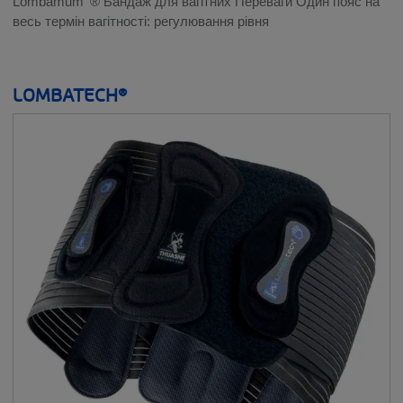
Lombamum' ® Бандаж для вагітних Переваги Один пояс на
весь термін вагітності: регулювання рівня
LOMBATECH®