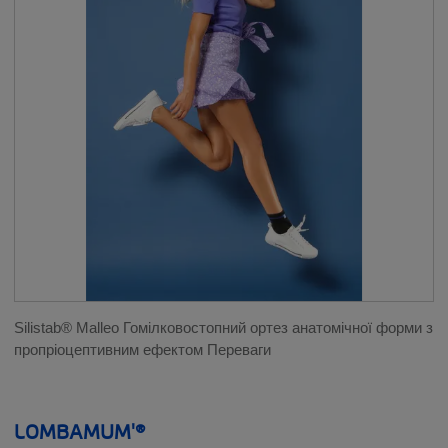
ЗАСТОСУВАННЯ
__SHOW
ВИРОБИ ДЛЯ ХРЕБТА
ОРТОПЕДИЧНІ ВИРОБИ
ВЕНОЗНІ РОЗЛАДИ
ЛІМФАТИЧНИЙ НАБРЯК
ВСПОМОГАТЕЛЬНЫЕ ПРОДУКТЫ
Silistab® Malleo Гомілковостопний ортез анатомічної форми з
пропріоцептивним ефектом Переваги
ЛЕЧЕНИЕ РУБЦОВ
ВИРОБИ ДЛЯ ЖІНОК ПІСЛЯ
LOMBAMUM'®