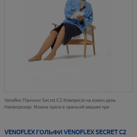
ЗАСТОСУВАННЯ
__SHOW
ВИРОБИ ДЛЯ ХРЕБТА
ОРТОПЕДИЧНІ ВИРОБИ
ВЕНОЗНІ РОЗЛАДИ
ЛІМФАТИЧНИЙ НАБРЯК
ВСПОМОГАТЕЛЬНЫЕ ПРОДУКТЫ
Venoflex Панчохи Secret C2 Компресія на кожен день
Напівпрозорі. Можна прати в пральній машині при
ЛЕЧЕНИЕ РУБЦОВ
ВИРОБИ ДЛЯ ЖІНОК ПІСЛЯ
VENOFLEX ГОЛЬФИ VENOFLEX SECRET C2