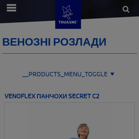
Перейти
Open
__MENU
до
form
Пошу
основного
вмісту
ВЕНОЗНІ РОЗЛАДИ
__PRODUCTS_MENU_TOGGLE
ЗОНА ЗАСТОСУВАННЯ
VENOFLEX ПАНЧОХИ SECRET C2
__SHOW
ЛІНІЙКИ ПРОДУКЦІЇ
__SHOW
THUASNE SPORT
__SHOW