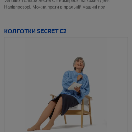
Venoflex Гольфи Secret C2 Компресія на кожен день
Напівпрозорі. Можна прати в пральній машині при
КОЛГОТКИ SECRET C2