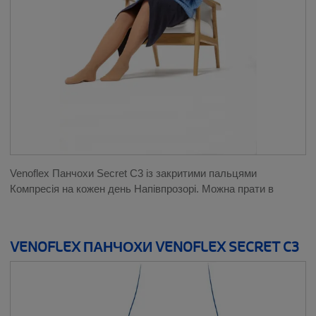
Venoflex Панчохи Secret C3 із закритими пальцями
Компресія на кожен день Напівпрозорі. Можна прати в
VENOFLEX ПАНЧОХИ VENOFLEX SECRET C3