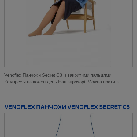
Venoflex Панчохи Secret C3 із закритими пальцями
Компресія на кожен день Напівпрозорі. Можна прати в
VENOFLEX ПАНЧОХИ VENOFLEX SECRET C3