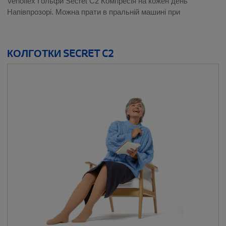
Venoflex Гольфи Secret C2 Компресія на кожен день
Напівпрозорі. Можна прати в пральній машині при
КОЛГОТКИ SECRET C2