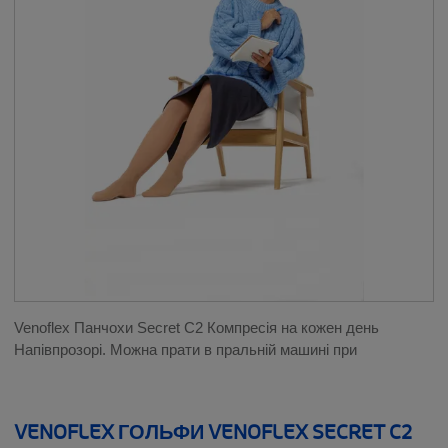
КОЛІНО
НОГА
СПИНА
ЗАП'ЯСТЯ І ВЕЛИКИЙ ПАЛЕЦЬ
ПЛЕЧЕ І ЛІКОТЬ
ШИЯ
Venoflex Панчохи Secret C2 Компресія на кожен день
ЛІНІЙКИ ПРОДУКЦІЇ
Напівпрозорі. Можна прати в пральній машині при
__SHOW
THUASNE SPORT
VENOFLEX ГОЛЬФИ VENOFLEX SECRET C2
__SHOW