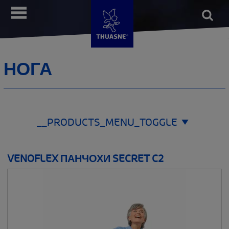
Перейти
Open
__MENU
до
form
Пошу
основного
вмісту
НОГА
__PRODUCTS_MENU_TOGGLE
ЗОНА ЗАСТОСУВАННЯ
VENOFLEX ПАНЧОХИ SECRET C2
__SHOW
СТОПА
ГОЛЕНОСТОП