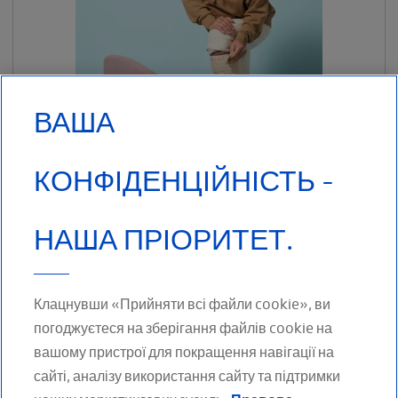
ВАША
КОНФІДЕНЦІЙНІСТЬ -
НАША ПРІОРИТЕТ.
Гольф Mobiderm® Autofit Mobiderm® Autofit — це одяг, який
можна підлаштувати до індивідуальних
Клацнувши «Прийняти всі файли cookie», ви
погоджуєтеся на зберігання файлів cookie на
вашому пристрої для покращення навігації на
сайті, аналізу використання сайту та підтримки
МИ В СОЦІАЛЬНИХ МЕРЕЖАХ